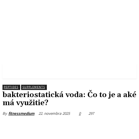
FITNESS MEDIUM
PEPTIDES
SUPPLEMENTS
bakteriostatická voda: Čo to je a aké
má využitie?
22. novembra 2025
0
297
By
fitnessmedium