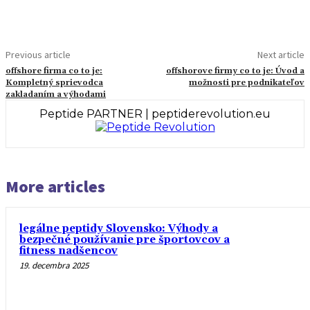
Previous article
Next article
offshore firma co to je:
offshorove firmy co to je: Úvod a
Kompletný sprievodca
možnosti pre podnikateľov
zakladaním a výhodami
Peptide PARTNER | peptiderevolution.eu
More articles
legálne peptidy Slovensko: Výhody a
bezpečné používanie pre športovcov a
fitness nadšencov
19. decembra 2025