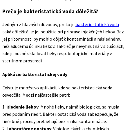
Prečo je bakteristatická voda dôležitá?
Jedným z hlavných dôvodov, prečo je
bakteriostatická voda
taká dôležitá, je jej použitie pri príprave injekčných liekov. Bez
jej prítomnosti by mohlo dôjsť k kontaminácii a následnému
nežiaducemu účinku liekov. Taktiež je nevyhnutná v situáciách,
kde je nutné skladovať lieky resp. biologické materiály v
sterilnom prostredí.
Aplikácie bakteristatickej vody
Existuje množstvo aplikácií, kde sa bakteristatická voda
osvedčila. Medzi najčastejšie patrí:
1.
Riedenie liekov
: Mnohé lieky, najmä biologické, sa musia
pred podaním riediť. Bakteriostatická voda zabezpečuje, že
liečebné procesy prebiehajú bez rizika kontaminácie.
2.
Laboratórne postupy
: V biologických a chemických