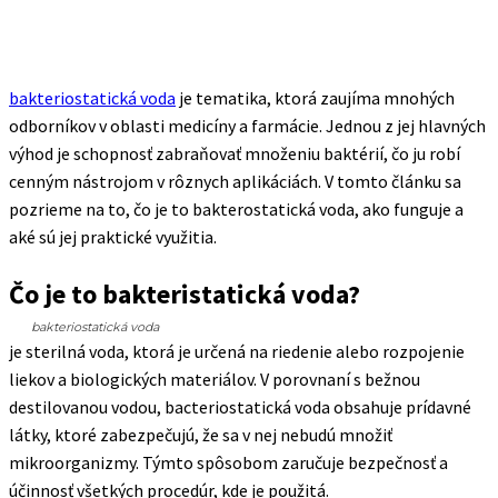
bakteriostatická voda
je tematika, ktorá zaujíma mnohých
odborníkov v oblasti medicíny a farmácie. Jednou z jej hlavných
výhod je schopnosť zabraňovať množeniu baktérií, čo ju robí
cenným nástrojom v rôznych aplikáciách. V tomto článku sa
pozrieme na to, čo je to bakterostatická voda, ako funguje a
aké sú jej praktické využitia.
Čo je to bakteristatická voda?
bakteriostatická voda
je sterilná voda, ktorá je určená na riedenie alebo rozpojenie
liekov a biologických materiálov. V porovnaní s bežnou
destilovanou vodou, bacteriostatická voda obsahuje prídavné
látky, ktoré zabezpečujú, že sa v nej nebudú množiť
mikroorganizmy. Týmto spôsobom zaručuje bezpečnosť a
účinnosť všetkých procedúr, kde je použitá.