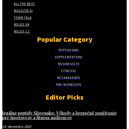
ALL THE BEST
MAGAZÍN AI
TOWN TALK
MELDS SK
MELDS CZ
Popular Category
PEPTIDES
491
SUPPLEMENTS
491
BUSINESS
175
FITNESS
1
NEZARADENÉ
0
PRE-WORKOUT
0
Editor Picks
legálne peptidy Slovensko: Výhody a bezpečné používanie
pre športovcov a fitness nadšencov
19. decembra 2025