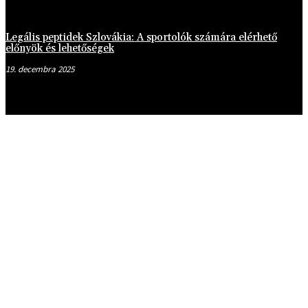
Legális peptidek Szlovákia: A sportolók számára elérhető
előnyök és lehetőségek
19. decembra 2025