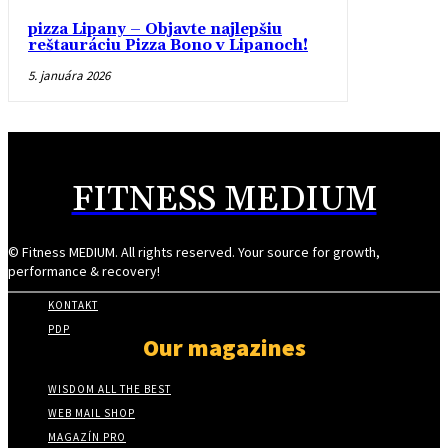
pizza Lipany – Objavte najlepšiu
reštauráciu Pizza Bono v Lipanoch!
5. januára 2026
FITNESS MEDIUM
© Fitness MEDIUM. All rights reserved. Your source for growth,
performance & recovery!
KONTAKT
PDP
Our magazines
WISDOM ALL THE BEST
WEB MAIL SHOP
MAGAZÍN PRO