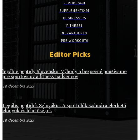
PEPTIDES
491
SUPPLEMENTS
491
BUSINESS
175
FITNESS
1
NEZARADENÉ
0
PRE-WORKOUT
0
Editor Picks
legálne peptidy Slovensko: Výhody a bezpečné používanie
pre športovcov a fitness nadšencov
19. decembra 2025
Legális peptidek Szlovákia: A sportolók számára elérhető
előnyök és lehetőségek
19. decembra 2025