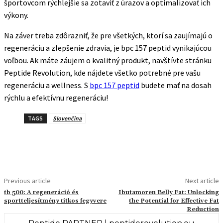
športovcom rýchlejšie sa zotaviť z úrazov a optimalizovať ich
výkony.
Na záver treba zdôrazniť, že pre všetkých, ktorí sa zaujímajú o
regeneráciu a zlepšenie zdravia, je bpc 157 peptid vynikajúcou
voľbou. Ak máte záujem o kvalitný produkt, navštívte stránku
Peptide Revolution, kde nájdete všetko potrebné pre vašu
regeneráciu a wellness. S
bpc 157 peptid
budete mať na dosah
rýchlu a efektívnu regeneráciu!
TAGS
Slovenčina
Previous article
Next article
tb 500: A regeneráció és
Ibutamoren Belly Fat: Unlocking
sportteljesítmény titkos fegyvere
the Potential for Effective Fat
Reduction