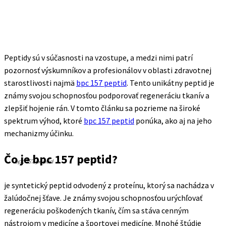
Peptidy sú v súčasnosti na vzostupe, a medzi nimi patrí
pozornosť výskumníkov a profesionálov v oblasti zdravotnej
starostlivosti najmä
bpc 157 peptid
. Tento unikátny peptid je
známy svojou schopnosťou podporovať regeneráciu tkanív a
zlepšiť hojenie rán. V tomto článku sa pozrieme na široké
spektrum výhod, ktoré
bpc 157 peptid
ponúka, ako aj na jeho
mechanizmy účinku.
Čo je bpc 157 peptid?
bpc 157 peptid
je syntetický peptid odvodený z proteínu, ktorý sa nachádza v
žalúdočnej šťave. Je známy svojou schopnosťou urýchľovať
regeneráciu poškodených tkanív, čím sa stáva cenným
nástrojom v medicíne a športovej medicíne. Mnohé štúdie