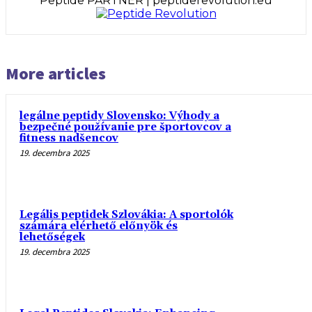
Peptide PARTNER | peptiderevolution.eu
More articles
legálne peptidy Slovensko: Výhody a
bezpečné používanie pre športovcov a
fitness nadšencov
19. decembra 2025
Legális peptidek Szlovákia: A sportolók
számára elérhető előnyök és
lehetőségek
19. decembra 2025