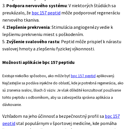
3.
Podpora nervového systému
: V niektorých štúdiách sa
preukázalo, že
bpc 157 peptid
môže podporovať regeneráciu
nervového tkaniva.
4.
Zlepšenie prekrvenia
: Stimulácia angiogenézy vedie k
lepšiemu prekrveniu miest s poškodením.
5.
Zvýšenie svalového rastu
: Peptid môže prispieť k nárastu
svalovej hmoty a zlepšeniu fyzickej výkonnosti.
Možnosti aplikácie bpc 157 peptidu
Existuje niekoľko spôsobov, ako môže byť
bpc 157 peptid
aplikovaný.
Najčastejšie sa podáva injekčne do oblastí, kde je potrebná regenerácia, ako
sú zranenia svalov, šliach či väziv. Je však dôležité konzultovať používanie
tohto peptidu s odborníkom, aby sa zabezpečila správna aplikácia a
dávkovanie.
Vzhľadom na jeho účinnosť a bezpečnostný profil sa
bpc 157
peptid
stal populárnym v športovej medicíne, kde pomáha