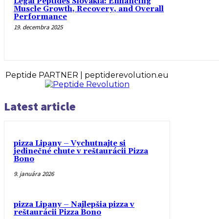
Legal Peptides Slovakia: Enhancing
Muscle Growth, Recovery, and Overall
Performance
19. decembra 2025
Peptide PARTNER | peptiderevolution.eu
Latest article
pizza Lipany – Vychutnajte si
jedinečné chute v reštaurácii Pizza
Bono
9. januára 2026
pizza Lipany – Najlepšia pizza v
reštaurácii Pizza Bono