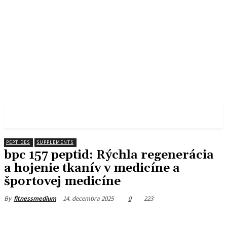
FITNESS MEDIUM
PEPTIDES
SUPPLEMENTS
bpc 157 peptid: Rýchla regenerácia
a hojenie tkanív v medicíne a
športovej medicíne
14. decembra 2025
0
223
By
fitnessmedium