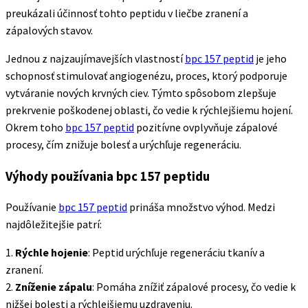
preukázali účinnosť tohto peptidu v liečbe zranení a
zápalových stavov.
Jednou z najzaujímavejších vlastností
bpc 157 peptid
je jeho
schopnosť stimulovať angiogenézu, proces, ktorý podporuje
vytváranie nových krvných ciev. Týmto spôsobom zlepšuje
prekrvenie poškodenej oblasti, čo vedie k rýchlejšiemu hojení.
Okrem toho
bpc 157 peptid
pozitívne ovplyvňuje zápalové
procesy, čím znižuje bolesť a urýchľuje regeneráciu.
Výhody používania bpc 157 peptidu
Používanie
bpc 157 peptid
prináša množstvo výhod. Medzi
najdôležitejšie patrí:
1.
Rýchle hojenie
: Peptid urýchľuje regeneráciu tkanív a
zranení.
2.
Zníženie zápalu
: Pomáha znížiť zápalové procesy, čo vedie k
nižšej bolesti a rýchlejšiemu uzdraveniu.