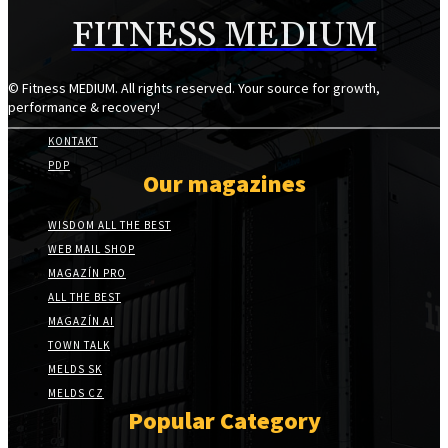
FITNESS MEDIUM
© Fitness MEDIUM. All rights reserved. Your source for growth,
performance & recovery!
KONTAKT
PDP
Our magazines
WISDOM ALL THE BEST
WEB MAIL SHOP
MAGAZÍN PRO
ALL THE BEST
MAGAZÍN AI
TOWN TALK
MELDS SK
MELDS CZ
Popular Category