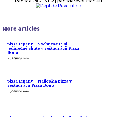
Peptide PARTNER | peptiderevolution.eu
More articles
pizza Lipany – Vychutnajte si
jedinečné chute v reštaurácii Pizza
Bono
9. januára 2026
pizza Lipany – Najlepšia pizza v
reštaurácii Pizza Bono
8. januára 2026