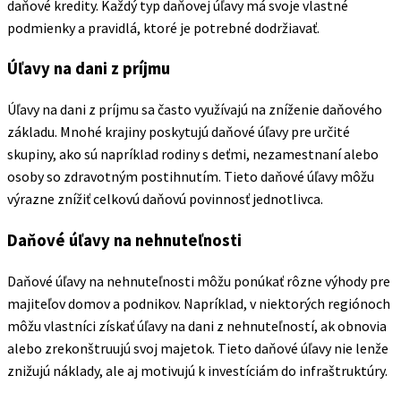
daňové kredity. Každý typ daňovej úľavy má svoje vlastné
podmienky a pravidlá, ktoré je potrebné dodržiavať.
Úľavy na dani z príjmu
Úľavy na dani z príjmu sa často využívajú na zníženie daňového
základu. Mnohé krajiny poskytujú daňové úľavy pre určité
skupiny, ako sú napríklad rodiny s deťmi, nezamestnaní alebo
osoby so zdravotným postihnutím. Tieto daňové úľavy môžu
výrazne znížiť celkovú daňovú povinnosť jednotlivca.
Daňové úľavy na nehnuteľnosti
Daňové úľavy na nehnuteľnosti môžu ponúkať rôzne výhody pre
majiteľov domov a podnikov. Napríklad, v niektorých regiónoch
môžu vlastníci získať úľavy na dani z nehnuteľností, ak obnovia
alebo zrekonštruujú svoj majetok. Tieto daňové úľavy nie lenže
znižujú náklady, ale aj motivujú k investíciám do infraštruktúry.