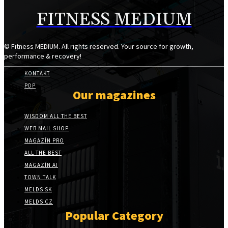
FITNESS MEDIUM
© Fitness MEDIUM. All rights reserved. Your source for growth,
performance & recovery!
KONTAKT
PDP
Our magazines
WISDOM ALL THE BEST
WEB MAIL SHOP
MAGAZÍN PRO
ALL THE BEST
MAGAZÍN AI
TOWN TALK
MELDS SK
MELDS CZ
Popular Category