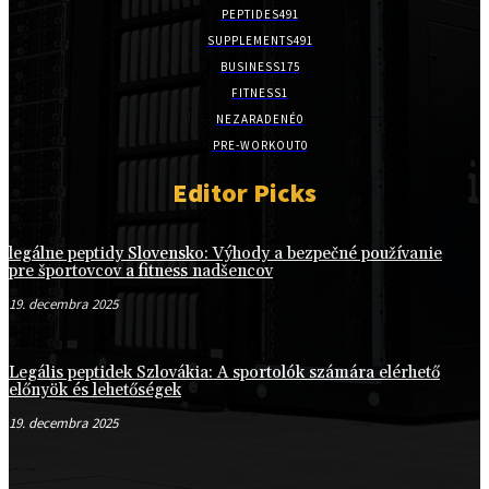
PEPTIDES
491
SUPPLEMENTS
491
BUSINESS
175
FITNESS
1
NEZARADENÉ
0
PRE-WORKOUT
0
Editor Picks
legálne peptidy Slovensko: Výhody a bezpečné používanie
pre športovcov a fitness nadšencov
19. decembra 2025
Legális peptidek Szlovákia: A sportolók számára elérhető
előnyök és lehetőségek
19. decembra 2025