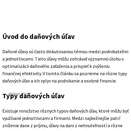
Úvod do daňových úľav
Daňové úľavy sú často diskutovanou témou medzi podnikateľmi
a jednotlivcami. Tieto úľavy môžu zohrávať významnú úlohu v
optimalizácii daňového zaťaženia a prispieť k zvýšeniu
finančnej efektivity. V tomto článku sa pozrieme na rôzne typy
daňových úľav a ich vplyv na podnikanie a osobné financie.
Typy daňových úľav
daňové úľavy
Existuje množstvo rôznych typov daňových úľav, ktoré môžu byť
využívané jednotlivcami a firmami. Medzi najbežnejšie patrí
zníženie dane z príjmu, úľavy na dani z nehnuteľností a rôzne