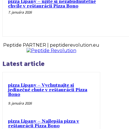
pizza Lipany – užite si nezabudnuteľné
chvíle v reštaurácii Pizza Bono
7. januára 2026
Peptide PARTNER | peptiderevolution.eu
Latest article
pizza Lipany – Vychutnajte si
jedinečné chute v reštaurácii Pizza
Bono
9. januára 2026
pizza Lipany – Najlepšia pizza v
reštaurácii Pizza Bono