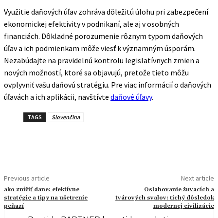
Využitie daňových úľav zohráva dôležitú úlohu pri zabezpečení
ekonomickej efektivity v podnikaní, ale aj v osobných
financiách. Dôkladné porozumenie rôznym typom daňových
úľav a ich podmienkam môže viesť k významným úsporám.
Nezabúdajte na pravidelnú kontrolu legislatívnych zmien a
nových možností, ktoré sa objavujú, pretože tieto môžu
ovplyvniť vašu daňovú stratégiu. Pre viac informácií o daňových
úľavách a ich aplikácii, navštívte
daňové úľavy
.
TAGS
Slovenčina
Previous article
Next article
ako znížiť dane: efektívne
Oslabovanie žuvacích a
stratégie a tipy na ušetrenie
tvárových svalov: tichý dôsledok
peňazí
modernej civilizácie