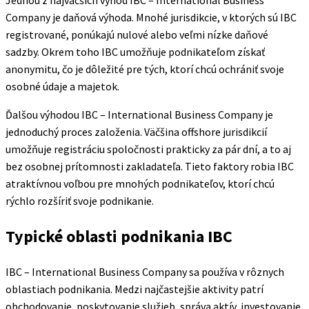
Jednou z najväčších výhod IBC – International Business
Company je daňová výhoda. Mnohé jurisdikcie, v ktorých sú IBC
registrované, ponúkajú nulové alebo veľmi nízke daňové
sadzby. Okrem toho IBC umožňuje podnikateľom získať
anonymitu, čo je dôležité pre tých, ktorí chcú ochrániť svoje
osobné údaje a majetok.
Ďalšou výhodou IBC – International Business Company je
jednoduchý proces založenia. Väčšina offshore jurisdikcií
umožňuje registráciu spoločnosti prakticky za pár dní, a to aj
bez osobnej prítomnosti zakladateľa. Tieto faktory robia IBC
atraktívnou voľbou pre mnohých podnikateľov, ktorí chcú
rýchlo rozšíriť svoje podnikanie.
Typické oblasti podnikania IBC
IBC – International Business Company sa používa v rôznych
oblastiach podnikania. Medzi najčastejšie aktivity patrí
obchodovanie, poskytovanie služieb, správa aktív, investovanie