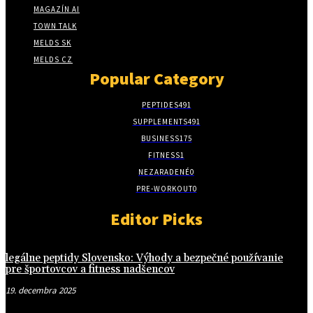
MAGAZÍN AI
TOWN TALK
MELDS SK
MELDS CZ
Popular Category
PEPTIDES
491
SUPPLEMENTS
491
BUSINESS
175
FITNESS
1
NEZARADENÉ
0
PRE-WORKOUT
0
Editor Picks
legálne peptidy Slovensko: Výhody a bezpečné používanie
pre športovcov a fitness nadšencov
19. decembra 2025