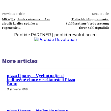
Previous article
Next article
MK 677 spánok skúsenosti: Ako
Tiefschlaf-Supplemente:
zlepšiť kvalitu spánku a
Schlüssel zur Verbesserung
regeneráciu
Ihrer Schlafqualität
Peptide PARTNER | peptiderevolution.eu
More articles
pizza Lipany – Vychutnajte si
jedinečné chute v reštaurácii Pizza
Bono
9. januára 2026