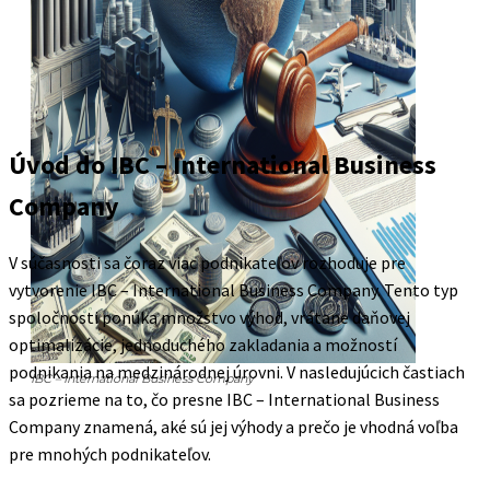
Úvod do IBC – International Business
Company
V súčasnosti sa čoraz viac podnikateľov rozhoduje pre
vytvorenie IBC – International Business Company. Tento typ
spoločnosti ponúka množstvo výhod, vrátane daňovej
optimalizácie, jednoduchého zakladania a možností
podnikania na medzinárodnej úrovni. V nasledujúcich častiach
IBC – International Business Company
sa pozrieme na to, čo presne IBC – International Business
Company znamená, aké sú jej výhody a prečo je vhodná voľba
pre mnohých podnikateľov.