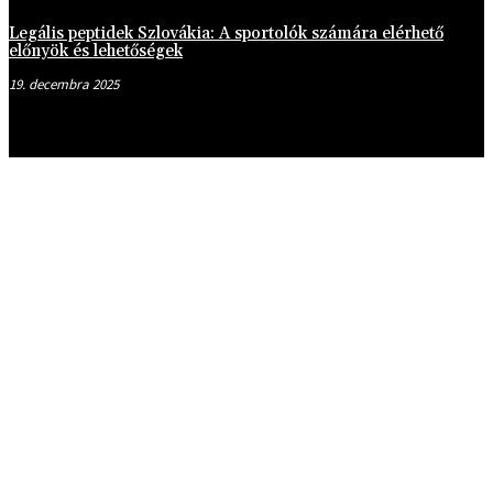
Legális peptidek Szlovákia: A sportolók számára elérhető
előnyök és lehetőségek
19. decembra 2025