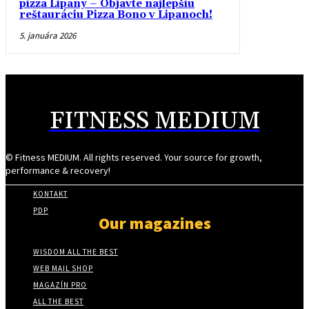
pizza Lipany – Objavte najlepšiu
reštauráciu Pizza Bono v Lipanoch!
5. januára 2026
FITNESS MEDIUM
© Fitness MEDIUM. All rights reserved. Your source for growth,
performance & recovery!
KONTAKT
PDP
Our magazines
WISDOM ALL THE BEST
WEB MAIL SHOP
MAGAZÍN PRO
ALL THE BEST