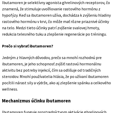
Ibutamoren je selektívny agonista ghrelinových receptorov, čo
znamená, že stimuluje uvoľňovanie rastového hormónu z
hypofýzy. Keď sa ibutamoren užíva, dochádza k zvýšeniu hladiny
rastového hormónu v krvi, čo môže mať rôzne priaznivé účinky
na telo. Medzi tieto účinky patrí zvýšenie svalovej hmoty,
redukcia telesného tuku a zlepšenie regenerácie po tréningu.
Prečo si vybrať ibutamoren?
Jedným z hlavných dôvodov, prečo sa mnohí rozhodnú pre
ibutamoren, je jeho schopnosť zvýšiť rastovú hormonálnu
aktivitu bez potreby injekcií, čím sa odlišuje od tradičných
steroidov. Mnohí používatelia hlásia, že po užívaní ibutamoren
pocítili nárast sily a výdrže, ako aj zlepšenie spánku a celkového
wellness.
Mechanizmus účinku ibutamoren
Ibutamoren funguje prostredníctvom aktivácie ghrelinových