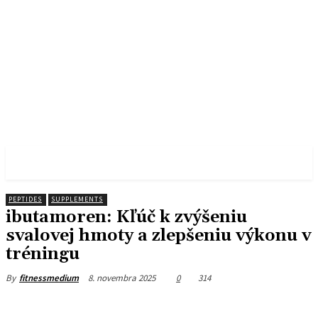
FITNESS MEDIUM
PEPTIDES
SUPPLEMENTS
ibutamoren: Kľúč k zvýšeniu
svalovej hmoty a zlepšeniu výkonu v
tréningu
8. novembra 2025
0
314
By
fitnessmedium