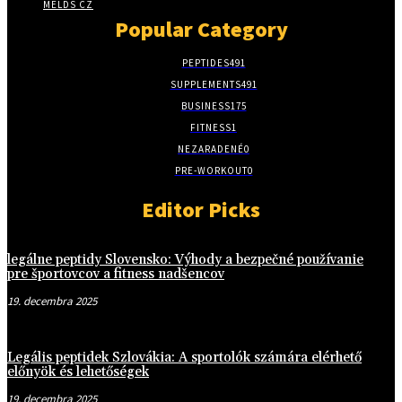
MELDS CZ
Popular Category
PEPTIDES
491
SUPPLEMENTS
491
BUSINESS
175
FITNESS
1
NEZARADENÉ
0
PRE-WORKOUT
0
Editor Picks
legálne peptidy Slovensko: Výhody a bezpečné používanie
pre športovcov a fitness nadšencov
19. decembra 2025
Legális peptidek Szlovákia: A sportolók számára elérhető
előnyök és lehetőségek
19. decembra 2025