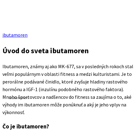
ibutamoren
Úvod do sveta ibutamoren
Ibutamoren, známy aj ako MK-677, sa v posledných rokoch stal
veľmi populárnym v oblasti fitness a medzi kulturistami. Je to
perorálne podávané činidlo, ktoré zvyšuje hladiny rastového
hormónu a IGF-1 (inzulínu podobného rastového faktora).
Mnoho športovcov a nadšencov do fitness sa zaujíma o to, aké
ibutamoren
výhody im ibutamoren môže ponúknuť a aký je jeho vplyv na
výkonnosť.
Čo je ibutamoren?