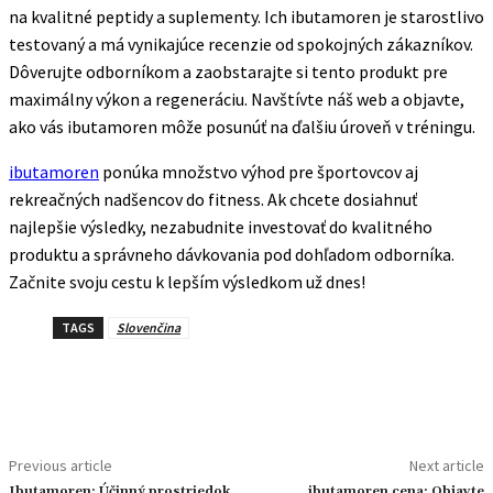
na kvalitné peptidy a suplementy. Ich ibutamoren je starostlivo
testovaný a má vynikajúce recenzie od spokojných zákazníkov.
Dôverujte odborníkom a zaobstarajte si tento produkt pre
maximálny výkon a regeneráciu. Navštívte náš web a objavte,
ako vás ibutamoren môže posunúť na ďalšiu úroveň v tréningu.
ibutamoren
ponúka množstvo výhod pre športovcov aj
rekreačných nadšencov do fitness. Ak chcete dosiahnuť
najlepšie výsledky, nezabudnite investovať do kvalitného
produktu a správneho dávkovania pod dohľadom odborníka.
Začnite svoju cestu k lepším výsledkom už dnes!
TAGS
Slovenčina
Previous article
Next article
Ibutamoren: Účinný prostriedok
ibutamoren cena: Objavte