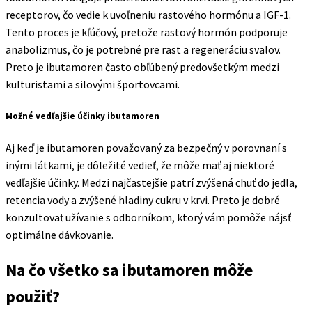
receptorov, čo vedie k uvoľneniu rastového hormónu a IGF-1.
Tento proces je kľúčový, pretože rastový hormón podporuje
anabolizmus, čo je potrebné pre rast a regeneráciu svalov.
Preto je ibutamoren často obľúbený predovšetkým medzi
kulturistami a silovými športovcami.
Možné vedľajšie účinky ibutamoren
Aj keď je ibutamoren považovaný za bezpečný v porovnaní s
inými látkami, je dôležité vedieť, že môže mať aj niektoré
vedľajšie účinky. Medzi najčastejšie patrí zvýšená chuť do jedla,
retencia vody a zvýšené hladiny cukru v krvi. Preto je dobré
konzultovať užívanie s odborníkom, ktorý vám pomôže nájsť
optimálne dávkovanie.
Na čo všetko sa ibutamoren môže
použiť?