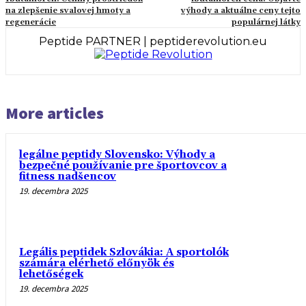
na zlepšenie svalovej hmoty a
výhody a aktuálne ceny tejto
regenerácie
populárnej látky
Peptide PARTNER | peptiderevolution.eu
More articles
legálne peptidy Slovensko: Výhody a
bezpečné používanie pre športovcov a
fitness nadšencov
19. decembra 2025
Legális peptidek Szlovákia: A sportolók
számára elérhető előnyök és
lehetőségek
19. decembra 2025