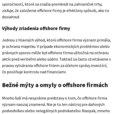
spoločností, ktoré sa snažia preniknúť na zahraničné trhy,
zisťuje, že založenie offshore firmy je efektívny spôsob, ako to
dosiahnuť.
Výhody zriadenia offshore firmy
Jednou z hlavných výhod, ktorú offshore firma význam prináša,
je ochrana majetku. V prípade ekonomických problémov alebo
právnych sporov môže byť offshore firma užitočná na ochranu
aktív pred veriteľmi alebo súdmi. Taktiež sa často stretávame s
praxou vytvárania offshore firiem za účelom správy investícií,
čo posilňuje kontrolu nad financiami.
Bežné mýty a omyly o offshore firmách
Mnoho ľudí má nesprávne predstavy o tom, čo offshore firma
význam naozaj znamená. Nie je to len nástroj pre daňových
podvodníkov alebo nelegálnych podnikateľov. Naopak, mnoho