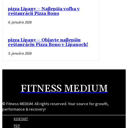
pizza Lipany – Najlepšia voľba v
reštaurácii Pizza Bono
6. januára 2026
pizza Lipany – Objavte najlepšiu
reštauráciu Pizza Bono v Lipanoch!
5. januára 2026
FITNESS MEDIUM
© Fitness MEDIUM. All rights reserved. Your source for growth,
performance & recovery!
KONTAKT
PDP