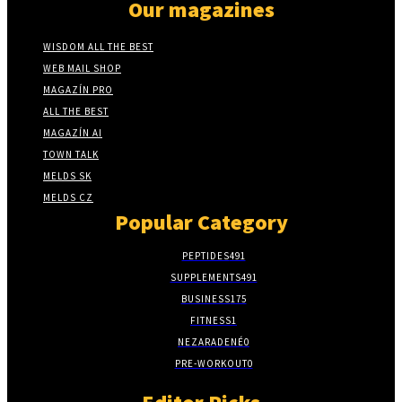
Our magazines
WISDOM ALL THE BEST
WEB MAIL SHOP
MAGAZÍN PRO
ALL THE BEST
MAGAZÍN AI
TOWN TALK
MELDS SK
MELDS CZ
Popular Category
PEPTIDES
491
SUPPLEMENTS
491
BUSINESS
175
FITNESS
1
NEZARADENÉ
0
PRE-WORKOUT
0