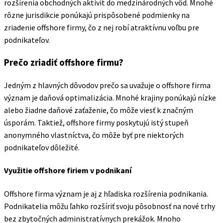
rozšírenia obchodných aktivít do medzinárodných vôd. Mnohé
rôzne jurisdikcie ponúkajú prispôsobené podmienky na
zriadenie offshore firmy, čo z nej robí atraktívnu voľbu pre
podnikateľov.
Prečo zriadiť offshore firmu?
Jedným z hlavných dôvodov prečo sa uvažuje o offshore firma
význam je daňová optimalizácia. Mnohé krajiny ponúkajú nízke
alebo žiadne daňové zaťaženie, čo môže viesť k značným
úsporám. Taktiež, offshore firmy poskytujú istý stupeň
anonymného vlastníctva, čo môže byť pre niektorých
podnikateľov dôležité.
Využitie offshore firiem v podnikaní
Offshore firma význam je aj z hľadiska rozšírenia podnikania.
Podnikatelia môžu ľahko rozšíriť svoju pôsobnosť na nové trhy
bez zbytočných administratívnych prekážok. Mnoho