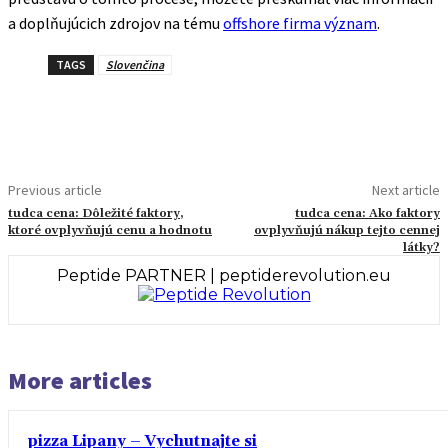
a doplňujúcich zdrojov na tému
offshore firma význam
.
TAGS
Slovenčina
Previous article
Next article
tudca cena: Dôležité faktory,
tudca cena: Ako faktory
ktoré ovplyvňujú cenu a hodnotu
ovplyvňujú nákup tejto cennej
látky?
Peptide PARTNER | peptiderevolution.eu
More articles
pizza Lipany – Vychutnajte si