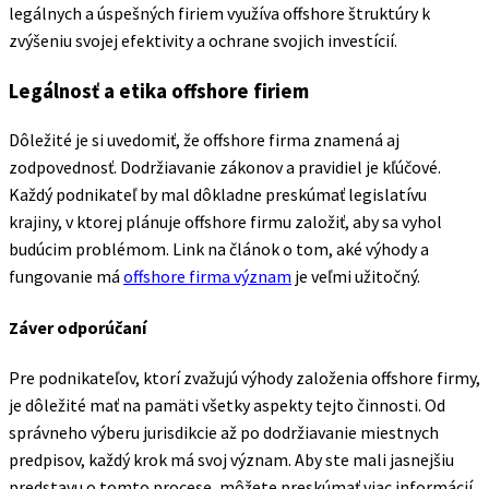
legálnych a úspešných firiem využíva offshore štruktúry k
zvýšeniu svojej efektivity a ochrane svojich investícií.
Legálnosť a etika offshore firiem
Dôležité je si uvedomiť, že offshore firma znamená aj
zodpovednosť. Dodržiavanie zákonov a pravidiel je kľúčové.
Každý podnikateľ by mal dôkladne preskúmať legislatívu
krajiny, v ktorej plánuje offshore firmu založiť, aby sa vyhol
budúcim problémom. Link na článok o tom, aké výhody a
fungovanie má
offshore firma význam
je veľmi užitočný.
Záver odporúčaní
Pre podnikateľov, ktorí zvažujú výhody založenia offshore firmy,
je dôležité mať na pamäti všetky aspekty tejto činnosti. Od
správneho výberu jurisdikcie až po dodržiavanie miestnych
predpisov, každý krok má svoj význam. Aby ste mali jasnejšiu
predstavu o tomto procese, môžete preskúmať viac informácií