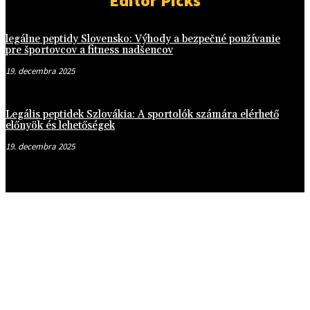
Editor Picks
legálne peptidy Slovensko: Výhody a bezpečné používanie
pre športovcov a fitness nadšencov
19. decembra 2025
Legális peptidek Szlovákia: A sportolók számára elérhető
előnyök és lehetőségek
19. decembra 2025