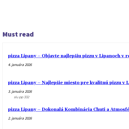
Must read
pizza Lipany – Objavte najlepšiu pizzu v Lipanoch v r
4. januára 2026
pizza Lipany – Najlepšie miesto pre kvalitnú pizzu v
3. januára 2026
slu pp 332
pizza Lipany – Dokonalá Kombinácia Chuti a Atmosfé
2. januára 2026