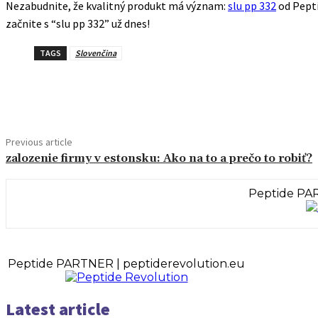
Nezabudnite, že kvalitný produkt má význam:
slu pp 332
od Pepti
začnite s “slu pp 332” už dnes!
TAGS
Slovenčina
Share
Previous article
zalozenie firmy v estonsku: Ako na to a prečo to robiť?
Peptide PAR
Peptide PARTNER | peptiderevolution.eu
Latest article