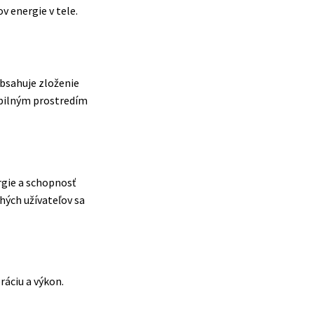
v energie v tele.
Obsahuje zloženie
abilným prostredím
rgie a schopnosť
hých užívateľov sa
ráciu a výkon.