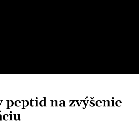
MEDIUM
026
PEPTIDES
PRE-WORKOUT
SUPPLEMENTS
y peptid na zvýšenie
áciu