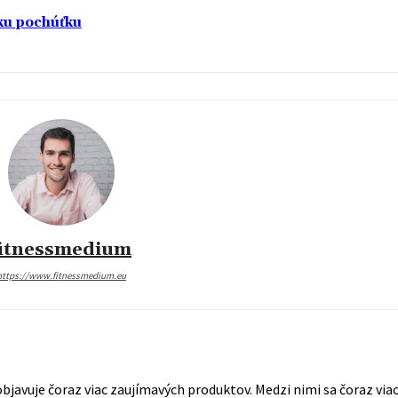
sku pochúťku
fitnessmedium
https://www.fitnessmedium.eu
bjavuje čoraz viac zaujímavých produktov. Medzi nimi sa čoraz viac