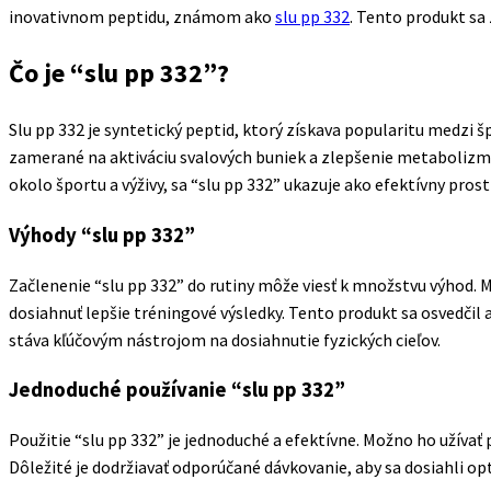
inovativnom peptidu, známom ako
slu pp 332
. Tento produkt sa
Čo je “slu pp 332”?
Slu pp 332 je syntetický peptid, ktorý získava popularitu medzi
zamerané na aktiváciu svalových buniek a zlepšenie metabolizmu
okolo športu a výživy, sa “slu pp 332” ukazuje ako efektívny pro
Výhody “slu pp 332”
Začlenenie “slu pp 332” do rutiny môže viesť k množstvu výhod. M
dosiahnuť lepšie tréningové výsledky. Tento produkt sa osvedčil a
stáva kľúčovým nástrojom na dosiahnutie fyzických cieľov.
Jednoduché používanie “slu pp 332”
Použitie “slu pp 332” je jednoduché a efektívne. Možno ho užívať
Dôležité je dodržiavať odporúčané dávkovanie, aby sa dosiahli op