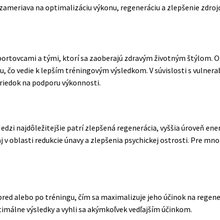
 zameriava na optimalizáciu výkonu, regeneráciu a zlepšenie zdrojo
 športovcami a tými, ktorí sa zaoberajú zdravým životným štýlom. 
, čo vedie k lepším tréningovým výsledkom. V súvislosti s vulner
striedok na podporu výkonnosti.
edzi najdôležitejšie patrí zlepšená regenerácia, vyššia úroveň ene
j v oblasti redukcie únavy a zlepšenia psychickej ostrosti. Pre mno
 pred alebo po tréningu, čím sa maximalizuje jeho účinok na regene
timálne výsledky a vyhli sa akýmkoľvek vedľajším účinkom.