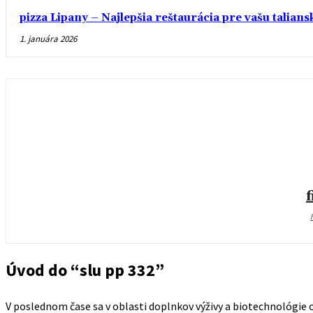
pizza Lipany – Najlepšia reštaurácia pre vašu talian
1. januára 2026
Úvod do “slu pp 332”
V poslednom čase sa v oblasti doplnkov výživy a biotechnológie o