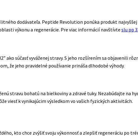
kvalitného dodávateľa. Peptide Revolution ponúka produkt najvyššej 
oblasti výkonu a regenerácie. Pre viac informácií navštívte
slu pp 
2” ako súčasť vyváženej stravy. S jeho rozšírením sa objavenili rôz
a tom, že jeho pravidelné používanie prináša dlhodobé výhody.
ženú stravu bohatú na bielkoviny a zdravé tuky. Nezabúdajte na hy
e viesť k vynikajúcim výsledkom vo vašich fyzických aktivitách.
dého, kto chce zvýšiť svoju výkonnosť a zlepšiť regeneráciu po tré