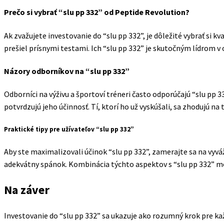
Prečo si vybrať “slu pp 332” od Peptide Revolution?
Ak zvažujete investovanie do “slu pp 332”, je dôležité vybrať si 
prešiel prísnymi testami. Ich “slu pp 332” je skutočným lídrom v 
Názory odborníkov na “slu pp 332”
Odborníci na výživu a športoví tréneri často odporúčajú “slu pp 33
potvrdzujú jeho účinnosť. Tí, ktorí ho už vyskúšali, sa zhodujú n
Praktické tipy pre užívateľov “slu pp 332”
Aby ste maximalizovali účinok “slu pp 332”, zamerajte sa na vyvá
adekvátny spánok. Kombinácia týchto aspektov s “slu pp 332” môž
Na záver
Investovanie do “slu pp 332” sa ukazuje ako rozumný krok pre kaž