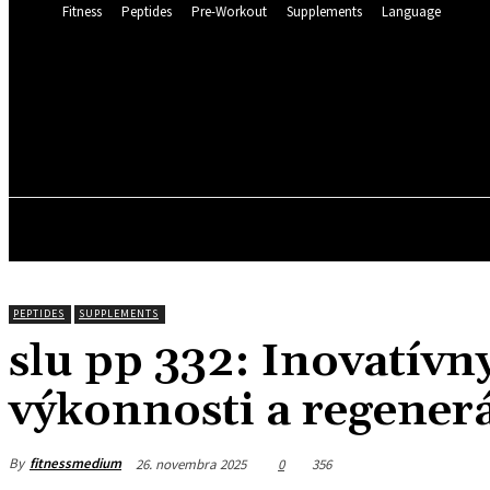
Fitness
Peptides
Pre-Workout
Supplements
Language
FITNESS 
24.4
C
Munich
štvrtok, 6 augusta, 2
FITNESS
PEPTIDES
SUPPLEMENTS
slu pp 332: Inovatívn
výkonnosti a regener
By
fitnessmedium
26. novembra 2025
0
356