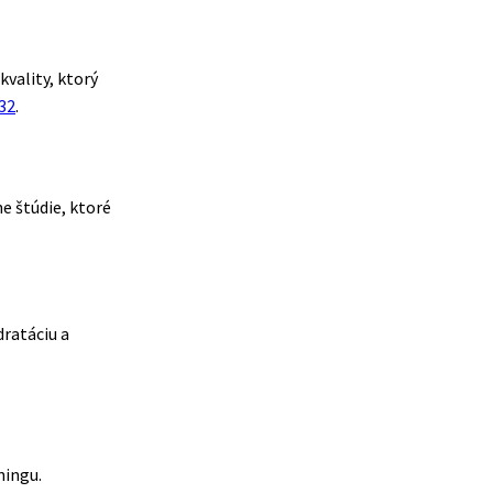
kvality, ktorý
332
.
ne štúdie, ktoré
dratáciu a
ningu.