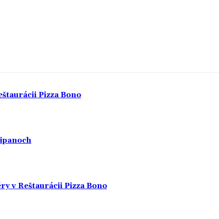
eštaurácii Pizza Bono
 Lipanoch
ry v Reštaurácii Pizza Bono