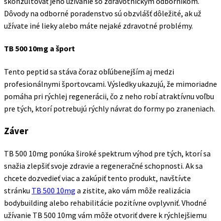
skonzultovať jeho užívanie so zdravotníckym odborníkom.
Dôvody na odborné poradenstvo sú obzvlášť dôležité, ak už
užívate iné lieky alebo máte nejaké zdravotné problémy.
TB 500 10mg a šport
Tento peptid sa stáva čoraz obľúbenejším aj medzi
profesionálnymi športovcami. Výsledky ukazujú, že mimoriadne
pomáha pri rýchlej regenerácii, čo z neho robí atraktívnu voľbu
pre tých, ktorí potrebujú rýchly návrat do formy po zraneniach.
Záver
TB 500 10mg ponúka široké spektrum výhod pre tých, ktorí sa
snažia zlepšiť svoje zdravie a regeneračné schopnosti. Ak sa
chcete dozvedieť viac a zakúpiť tento produkt, navštívte
stránku
TB 500 10mg
a zistite, ako vám môže realizácia
bodybuilding alebo rehabilitácie pozitívne ovplyvniť. Vhodné
užívanie TB 500 10mg vám môže otvoriť dvere k rýchlejšiemu