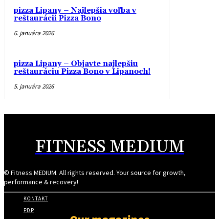
pizza Lipany – Najlepšia voľba v
reštaurácii Pizza Bono
6. januára 2026
pizza Lipany – Objavte najlepšiu
reštauráciu Pizza Bono v Lipanoch!
5. januára 2026
FITNESS MEDIUM
© Fitness MEDIUM. All rights reserved. Your source for growth,
performance & recovery!
KONTAKT
PDP