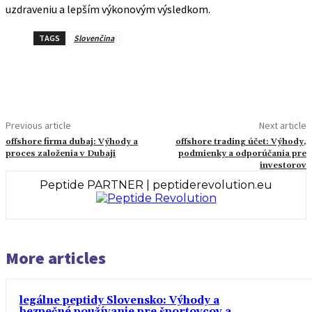
uzdraveniu a lepším výkonovým výsledkom.
TAGS
Slovenčina
Previous article
Next article
offshore firma dubaj: Výhody a
offshore trading účet: Výhody,
proces založenia v Dubaji
podmienky a odporúčania pre
investorov
Peptide PARTNER | peptiderevolution.eu
More articles
legálne peptidy Slovensko: Výhody a
bezpečné používanie pre športovcov a