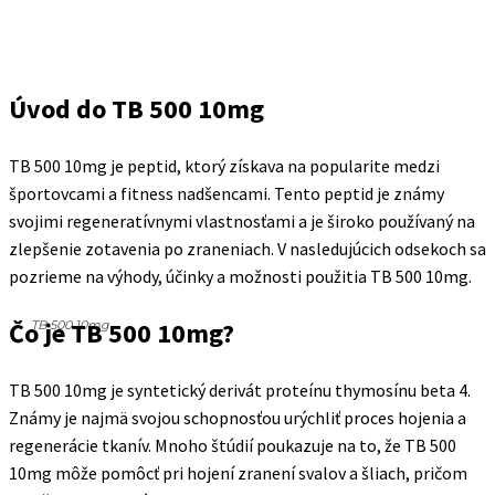
Úvod do TB 500 10mg
TB 500 10mg je peptid, ktorý získava na popularite medzi
športovcami a fitness nadšencami. Tento peptid je známy
svojimi regeneratívnymi vlastnosťami a je široko používaný na
zlepšenie zotavenia po zraneniach. V nasledujúcich odsekoch sa
pozrieme na výhody, účinky a možnosti použitia TB 500 10mg.
Čo je TB 500 10mg?
TB 500 10mg
TB 500 10mg je syntetický derivát proteínu thymosínu beta 4.
Známy je najmä svojou schopnosťou urýchliť proces hojenia a
regenerácie tkanív. Mnoho štúdií poukazuje na to, že TB 500
10mg môže pomôcť pri hojení zranení svalov a šliach, pričom