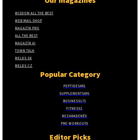
Our magazines
WISDOM ALL THE BEST
WEB MAIL SHOP
MAGAZÍN PRO
ALL THE BEST
MAGAZÍN AI
TOWN TALK
MELDS SK
MELDS CZ
Popular Category
PEPTIDES
491
SUPPLEMENTS
491
BUSINESS
175
FITNESS
1
NEZARADENÉ
0
PRE-WORKOUT
0
Editor Picks