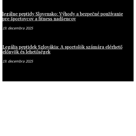
legálne peptidy Slovensko: Výhody a bezpečné používanie
pre športovcov a fitness nadšencov
19. decembra 2025
Legális peptidek Szlovákia: A sportolók számára elérhető
előnyök és lehetőségek
19. decembra 2025