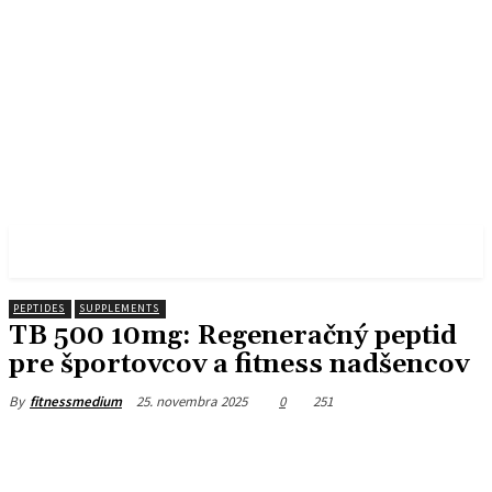
FITNESS MEDIUM
PEPTIDES
SUPPLEMENTS
TB 500 10mg: Regeneračný peptid
pre športovcov a fitness nadšencov
25. novembra 2025
0
251
By
fitnessmedium